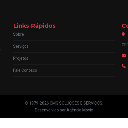
Links Rápidos
C
Sobre
CEP
Serviços
e
Projetos
Fale Conosco
© 1979-2026 CMG SOLUÇÕES E SERVIÇOS.
Desenvolvido por Agência Movie