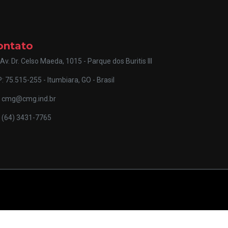
ontato
Av. Dr. Celso Maeda, 1015 - Parque dos Buritis III
: 75.515-255 - Itumbiara, GO - Brasil
cmg@cmg.ind.br
(64) 3431-7765